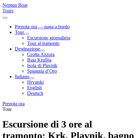
Neptun Boat
Tours
Prenota ora
— paga a bordo
Tour
Escursione giornaliera
Tour al tramonto
Destinazione
Grotta Azzura
Baia Krušija
Isola di Plavnik
Spiaggia d’Oro
Italiano
Hrvatski
English
Deutsch
Prenota ora
Tour
Escursione di 3 ore al
tramonto: Krk, Plavnik, bagno